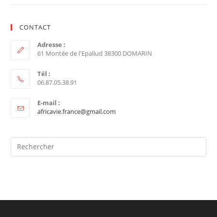
CONTACT
Adresse :
61 Montée de l'Epallud 38300 DOMARIN
Tél :
06.87.05.38.91
E-mail :
africavie.france@gmail.com